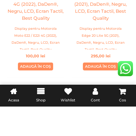
Display pentru Motorola
Display pentru Motorola
Moto E22 / E22i 4G (2022),
Edge 20 Lite 5G (2021),
DaDen®, Negru, LCD, Ecran
DaDen®, Negru, LCD, Ecran
Tactil, Best Quality
Tactil, Best Quality
100,00
lei
295,00
lei
ADAUGĂ ÎN COȘ
ADAUGĂ ÎN COȘ
Acasa
Shop
Wishlist
Cont
Cos
INFORMATII UTILE
LEGAL
Livrare
Termeni & Conditii
Politica de retur
Confidentialitate
Formular de retur
Politica Cookies