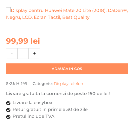
Cantitate
99,99
lei
Display
pentru
-
+
Huawei
Mate
ADAUGĂ ÎN COȘ
20
Lite
SKU:
H-195
Categorie:
Display telefon
(2018),
DaDen®,
Livrare gratuita la comenzi de peste 150 de lei!
Negru,
Livrare la easybox!
LCD,
Retur gratuit in primele 30 de zile
Ecran
Pretul include TVA
Tactil,
Best
Quality