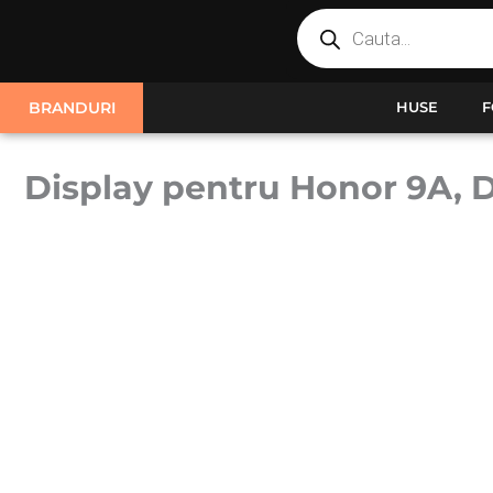
Products
Skip
search
to
content
BRANDURI
HUSE
F
Display pentru Honor 9A, D