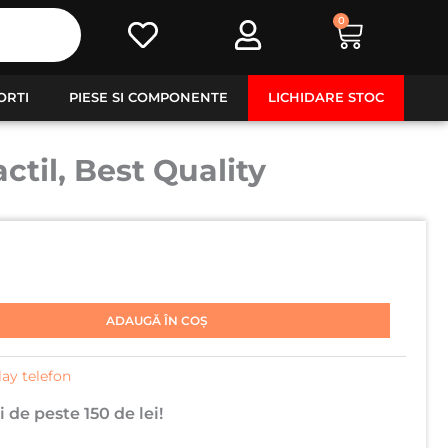
0
Cart
ORTI
PIESE SI COMPONENTE
LICHIDARE STOC
til, Best Quality
ADAUGĂ ÎN COȘ
lay telefon
 de peste 150 de lei!