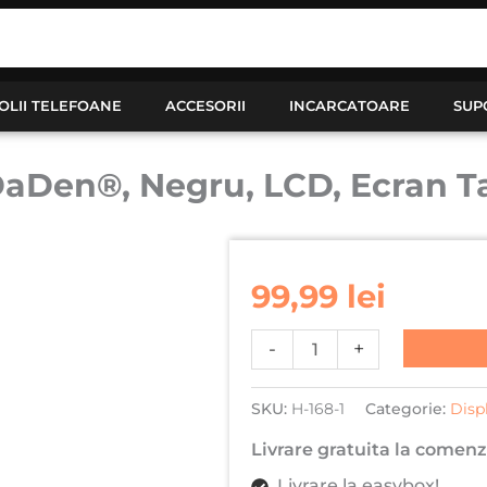
OLII TELEFOANE
ACCESORII
INCARCATOARE
SUP
aDen®, Negru, LCD, Ecran Tac
Cantitate
Display
99,99
lei
pentru
Honor
-
+
9A,
DaDen®,
SKU:
H-168-1
Categorie:
Disp
Negru,
LCD,
Livrare gratuita la comenzi
Ecran
Livrare la easybox!