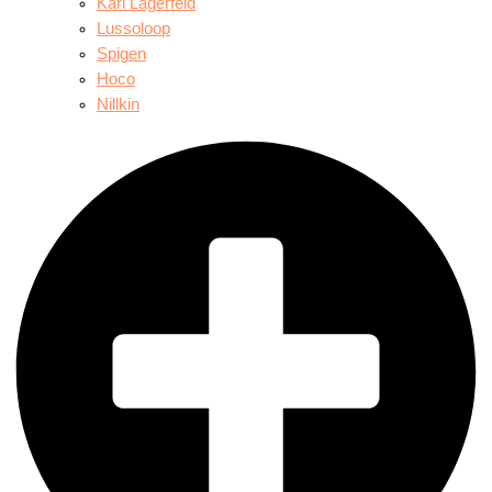
Karl Lagerfeld
Lussoloop
Spigen
Hoco
Nillkin