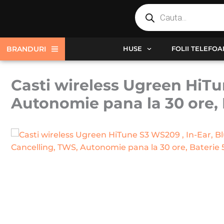
Products
Skip
search
to
content
BRANDURI
HUSE
FOLII TELEFO
Casti wireless Ugreen HiTu
Autonomie pana la 30 ore,