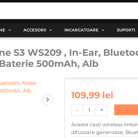
ANE
ACCESORII
INCARCATOARE
SUPORTI
ne S3 WS209 , In-Ear, Blueto
 Baterie 500mAh, Alb
Cantitate
Casti
109,99
lei
wireless
Ugreen
-
+
HiTune
S3
Aceste casti wireless imb
WS209
difuzoare generoase, Bluet
,