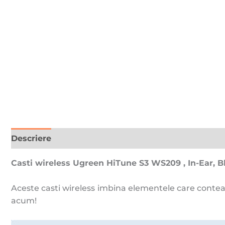
Descriere
Recenzii (0)
Casti wireless Ugreen HiTune S3 WS209 , In-Ear, B
Aceste casti wireless imbina elementele care conte
acum!