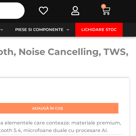
0
Cart
PIESE SI COMPONENTE
LICHIDARE STOC
oth, Noise Cancelling, TWS,
ADAUGĂ ÎN COȘ
ina elementele care conteaza: materiale premium,
ooth 5.4, microfoane duale cu procesare AI.