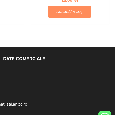
121,00
lei
ADAUGĂ ÎN COȘ
DATE COMERCIALE
atiisal.anpc.ro