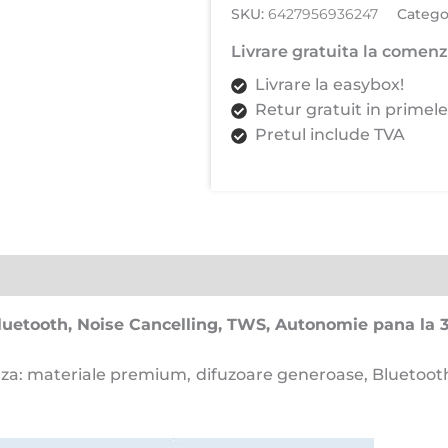
SKU:
6427956936247
Catego
In-
Ear,
Livrare gratuita la comenzi
Bluetooth,
Livrare la easybox!
Noise
Retur gratuit in primele
Cancelling,
Pretul include TVA
TWS,
Autonomie
pana
la
30
ore,
Baterie
500mAh,
luetooth, Noise Cancelling, TWS, Autonomie pana la 
Alb
aza: materiale premium, difuzoare generoase, Bluetoot