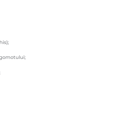
is);
zgomotului;
;