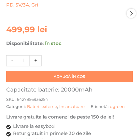
Cantitate
499,99
lei
Baterie
externa
Disponibilitate:
În stoc
Ugreen
PB722,
-
+
Incarcare
rapida,
Display
ADAUGĂ ÎN COȘ
digital,
Capacitate baterie: 20000mAh
25000mAh,
USB,
SKU:
6427956936254
2x
Categorii:
Baterii externe
,
Incarcatoare
Etichetă:
ugreen
Type-
Livrare gratuita la comenzi de peste 150 de lei!
C,
200W,
Livrare la easybox!
QC,
Retur gratuit in primele 30 de zile