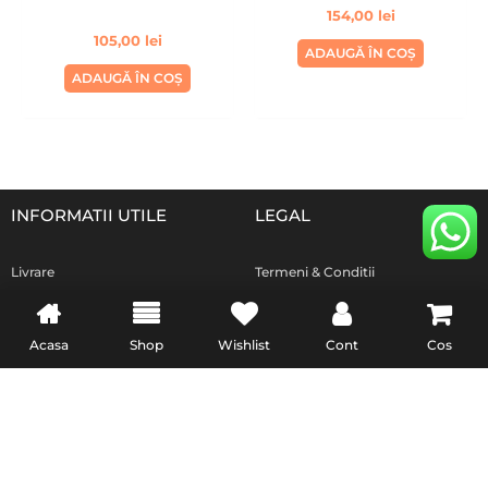
154,00
lei
105,00
lei
ADAUGĂ ÎN COȘ
ADAUGĂ ÎN COȘ
INFORMATII UTILE
LEGAL
Livrare
Termeni & Conditii
Politica de retur
Confidentialitate
Formular de retur
Politica Cookies
Acasa
Shop
Wishlist
Cont
Cos
Garanție și conformitate
reclamatiisal.anpc.ro