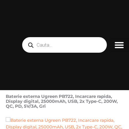
Skip
to
content
Products
search
Baterie externa Ugreen PB722, Incarcare rapida,
Display digital, 25000mAh, USB, 2x Type-C, 200W,
QC, PD, 5V/3A, Gri