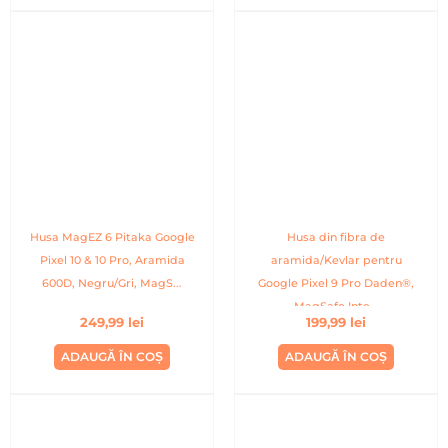
Husa MagEZ 6 Pitaka Google
Husa din fibra de
Pixel 10 & 10 Pro, Aramida
aramida/Kevlar pentru
600D, Negru/Gri, MagS...
Google Pixel 9 Pro Daden®,
MagSafe Inte...
249,99
lei
199,99
lei
ADAUGĂ ÎN COȘ
ADAUGĂ ÎN COȘ