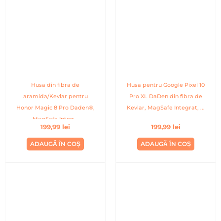
Husa din fibra de
Husa pentru Google Pixel 10
aramida/Kevlar pentru
Pro XL DaDen din fibra de
Honor Magic 8 Pro Daden®,
Kevlar, MagSafe Integrat, ...
MagSafe Integ...
199,99
lei
199,99
lei
ADAUGĂ ÎN COȘ
ADAUGĂ ÎN COȘ