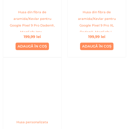
Husa din fibra de
Husa din fibra de
aramida/Kevlar pentru
aramida/Kevlar pentru
Google Pixel 9 Pro Daden®,
Google Pixel 9 Pro XL
MagSafe Inte...
Daden®, MagSafe I...
199,99
lei
199,99
lei
ADAUGĂ ÎN COȘ
ADAUGĂ ÎN COȘ
Husa personalizata