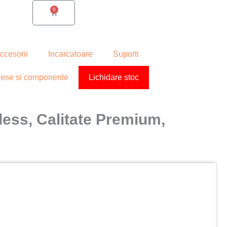
0
Cart
ccesorii
Incarcatoare
Suporti
iese si componente
Lichidare stoc
ess, Calitate Premium,