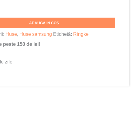
ADAUGĂ ÎN COȘ
ii:
Huse
,
Huse samsung
Etichetă:
Ringke
e peste 150 de lei!
de zile