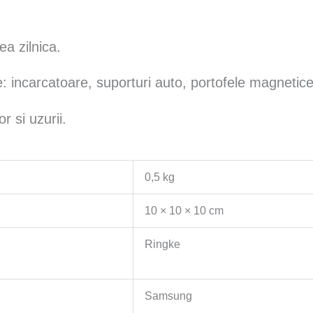
ea zilnica.
: incarcatoare, suporturi auto, portofele magnetice
r si uzurii.
0,5 kg
10 × 10 × 10 cm
Ringke
Samsung