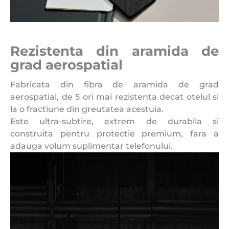
Rezistenta din aramida de
grad aerospatial
Fabricata din fibra de aramida de grad
aerospatial, de 5 ori mai rezistenta decat otelul si
la o fractiune din greutatea acestuia.
Este ultra-subtire, extrem de durabila si
construita pentru protectie premium, fara a
adauga volum suplimentar telefonului.