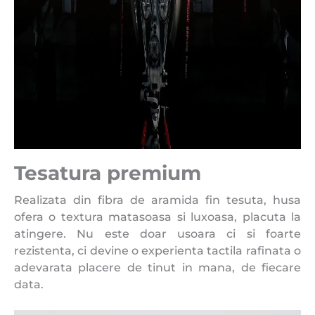
Tesatura premium
Realizata din fibra de aramida fin tesuta, husa
ofera o textura matasoasa si luxoasa, placuta la
atingere. Nu este doar usoara ci si foarte
rezistenta, ci devine o experienta tactila rafinata o
adevarata placere de tinut in mana, de fiecare
data.