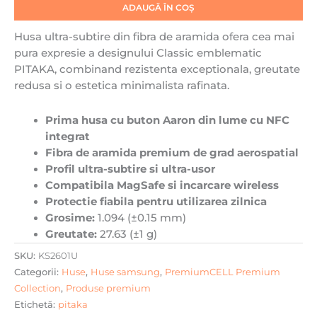
ADAUGĂ ÎN COȘ
Button,
MagSafe,
Husa ultra-subtire din fibra de aramida ofera cea mai
Aramida,
pura expresie a designului Classic emblematic
Negru/Gri
PITAKA, combinand rezistenta exceptionala, greutate
redusa si o estetica minimalista rafinata.
Prima husa cu buton Aaron din lume cu NFC
integrat
Fibra de aramida premium de grad aerospatial
Profil ultra-subtire si ultra-usor
Compatibila MagSafe si incarcare wireless
Protectie fiabila pentru utilizarea zilnica
Grosime:
1.094 (±0.15 mm)
Greutate:
27.63 (±1 g)
SKU:
KS2601U
Categorii:
Huse
,
Huse samsung
,
PremiumCELL Premium
Collection
,
Produse premium
Etichetă:
pitaka