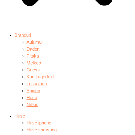
Branduri
Aulumu
Daden
Pitaka
Melkco
Guess
Karl Lagerfeld
Lussoloop
Spigen
Hoco
Nillkin
Huse
Huse iphone
Huse samsung