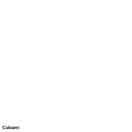
Cantitate
Culoare: