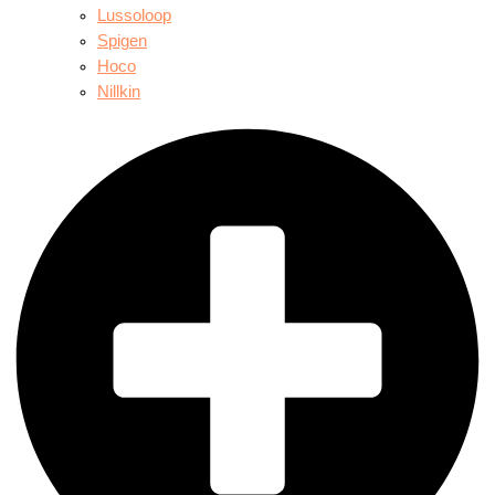
Lussoloop
Spigen
Hoco
Nillkin