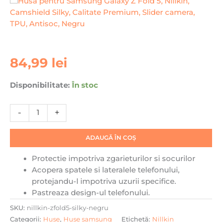
Cantitate
84,99
lei
Husa
pentru
Disponibilitate:
În stoc
Samsung
Galaxy
-
+
Z
Fold
5,
ADAUGĂ ÎN COȘ
Nillkin,
Protectie impotriva zgarieturilor si socurilor
Camshield
Acopera spatele si lateralele telefonului,
Silky,
protejandu-l impotriva uzurii specifice.
Calitate
Pastreaza design-ul telefonului.
Premium,
Slider
SKU:
nillkin-zfold5-silky-negru
camera,
Categorii:
Huse
,
Huse samsung
Etichetă:
Nillkin