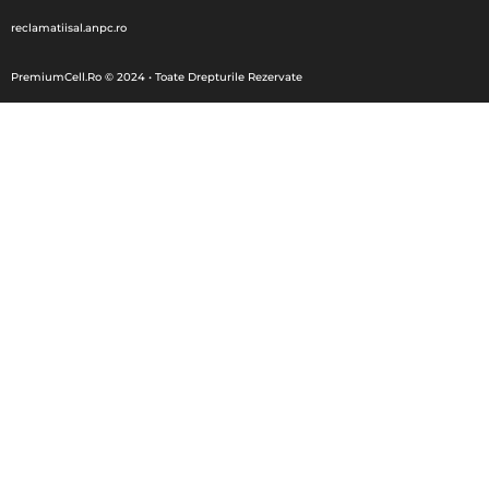
reclamatiisal.anpc.ro
PremiumCell.Ro © 2024 • Toate Drepturile Rezervate