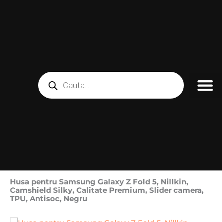
Skip
to
content
Products
search
Husa pentru Samsung Galaxy Z Fold 5, Nillkin,
Camshield Silky, Calitate Premium, Slider camera,
TPU, Antisoc, Negru