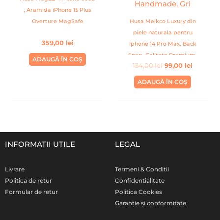
, Aramida iPhone 15 Plus
Overture MagSafe
Husa Melkco Luxury din
piele naturala pentru
359,00
lei
Iphone 14 Pro Max, Back
Snap, Calitate Premium,
ADAUGĂ ÎN COȘ
134,00
lei
99,00
lei
Handmade, Gri
ADAUGĂ ÎN COȘ
INFORMATII UTILE
LEGAL
Livrare
Termeni & Conditii
Politica de retur
Confidentialitate
Formular de retur
Politica Cookies
Garanție și conformitate