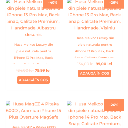
Prețul
Prețul
Prețul
Prețul
-40%
-26%
inițial
curent
inițial
curent
a
este:
a
este:
fost:
79,99 lei.
fost:
99,00 lei
134,00 lei.
134,00 lei.
Husa Melkco Luxury din
Husa Melkco Luxury din
piele naturala pentru
piele naturala pentru
iPhone 13 Pro Max, Back
iPhone 13 Pro Max, Back
Snap, Calitate Premium,
134,00
lei
99,00
lei
Snap, Calitate Premium,
Handmade, Visiniu
134,00
lei
79,99
lei
Handmade, Albastru
ADAUGĂ ÎN COȘ
deschis
ADAUGĂ ÎN COȘ
Prețul
Prețul
-26%
inițial
curent
a
este:
fost:
99,00 lei
134,00 lei.
Husa MagEZ 4 Pitaka 600D