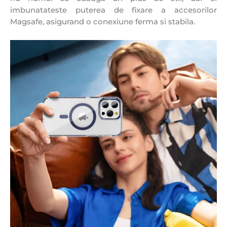
imbunatateste puterea de fixare a accesorilor
Magsafe, asigurand o conexiune ferma si stabila.