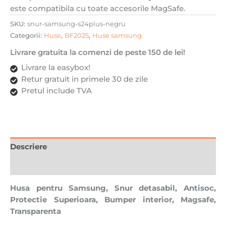
este compatibila cu toate accesorile MagSafe.
Magsafe,
Transparenta
SKU:
snur-samsung-s24plus-negru
cu
Categorii:
Huse
,
BF2025
,
Huse samsung
Negru
Livrare gratuita la comenzi de peste 150 de lei!
Livrare la easybox!
Retur gratuit in primele 30 de zile
Pretul include TVA
Descriere
Recenzii (0)
Husa pentru Samsung, Snur detasabil, Antisoc,
Protectie Superioara, Bumper interior, Magsafe,
Transparenta