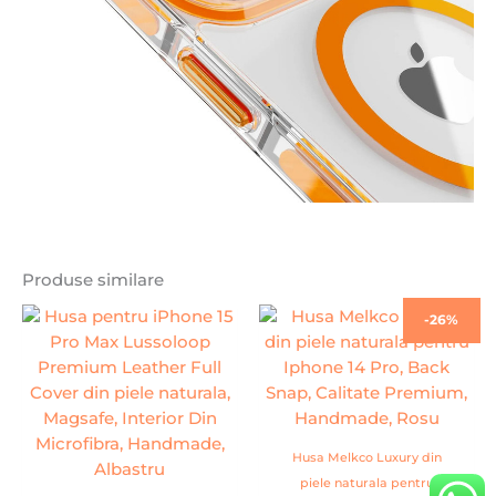
Produse similare
Prețul
Prețul
-26%
inițial
curent
a
este:
fost:
99,00 lei
134,00 lei.
Husa Melkco Luxury din
piele naturala pentru