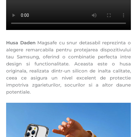
Husa Daden
Magsafe cu snur detasabil reprezinta o
alegere remarcabila pentru protejarea dispozitivului
tau Samsung, oferind o combinatie perfecta intre
design si functionalitate. Aceasta este o husa
originala, realizata dintr-un silicon de inalta calitate,
ceea ce asigura un nivel excelent de protectie
impotriva zgarieturilor, socurilor si a altor daune
potentiale.