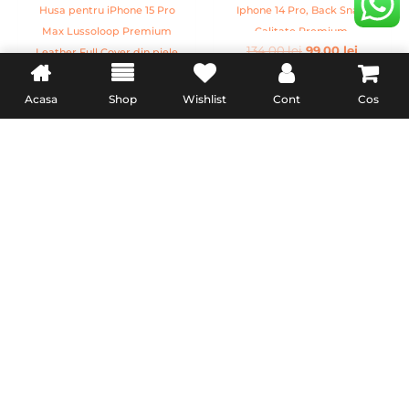
Husa pentru iPhone 15 Pro
Iphone 14 Pro, Back Snap,
Max Lussoloop Premium
Calitate Premium,
134,00
lei
99,00
lei
Leather Full Cover din piele
Handmade, Rosu
naturala, Magsafe, Interior
ADAUGĂ ÎN COȘ
154,00
lei
Din Microfibra, Handmade,
Acasa
Shop
Wishlist
Cont
Cos
Albastru
ADAUGĂ ÎN COȘ
Husa MagEZ 4 Pitaka 600D
, Aramida iPhone 15 Plus
Overture MagSafe
Husa pentru iPhone 15 Pro
359,00
lei
Lussoloop Premium
Leather Full Cover din piele
ADAUGĂ ÎN COȘ
naturala, Magsafe, Interior