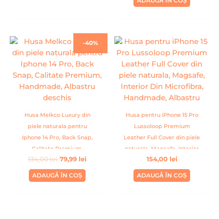
ADAUGĂ ÎN COȘ
Prețul
Prețul
-40%
inițial
curent
a
este:
fost:
79,99 lei.
134,00 lei.
Husa Melkco Luxury din
Husa pentru iPhone 15 Pro
piele naturala pentru
Lussoloop Premium
Iphone 14 Pro, Back Snap,
Leather Full Cover din piele
Calitate Premium,
naturala, Magsafe, Interior
134,00
lei
79,99
lei
154,00
lei
Handmade, Albastru
Din Microfibra, Handmade,
deschis
Albastru
ADAUGĂ ÎN COȘ
ADAUGĂ ÎN COȘ