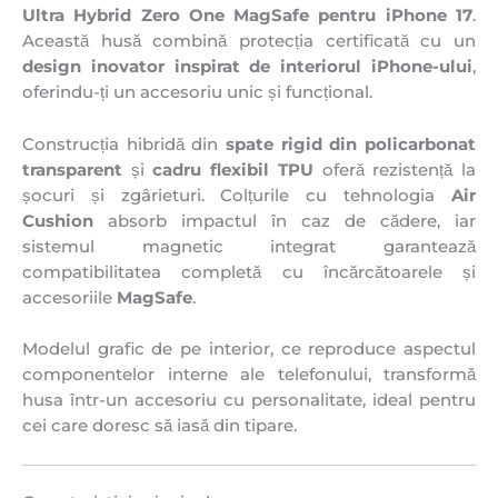
Ultra Hybrid Zero One MagSafe pentru iPhone 17
.
Această husă combină protecția certificată cu un
design inovator inspirat de interiorul iPhone-ului
,
oferindu-ți un accesoriu unic și funcțional.
Construcția hibridă din
spate rigid din policarbonat
transparent
și
cadru flexibil TPU
oferă rezistență la
șocuri și zgârieturi. Colțurile cu tehnologia
Air
Cushion
absorb impactul în caz de cădere, iar
sistemul magnetic integrat garantează
compatibilitatea completă cu încărcătoarele și
accesoriile
MagSafe
.
Modelul grafic de pe interior, ce reproduce aspectul
componentelor interne ale telefonului, transformă
husa într-un accesoriu cu personalitate, ideal pentru
cei care doresc să iasă din tipare.