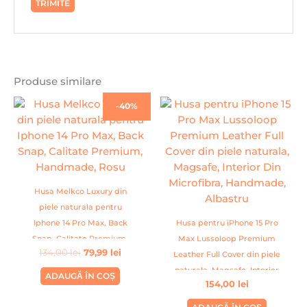
Produse similare
Prețul
Prețul
-40%
inițial
curent
a
este:
fost:
79,99 lei.
134,00 lei.
Husa Melkco Luxury din
piele naturala pentru
Iphone 14 Pro Max, Back
Husa pentru iPhone 15 Pro
Snap, Calitate Premium,
Max Lussoloop Premium
134,00
lei
79,99
lei
Handmade, Rosu
Leather Full Cover din piele
naturala, Magsafe, Interior
ADAUGĂ ÎN COȘ
154,00
lei
Din Microfibra, Handmade,
Albastru