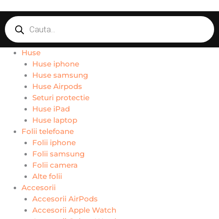
Skip
Products
to
search
content
Huse
Huse iphone
Huse samsung
Huse Airpods
Seturi protectie
Huse iPad
Huse laptop
Folii telefoane
Folii iphone
Folii samsung
Folii camera
Alte folii
Accesorii
Accesorii AirPods
Accesorii Apple Watch