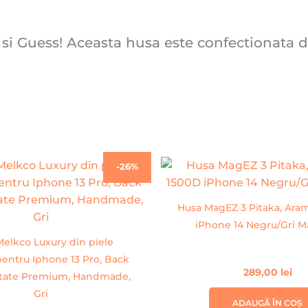
 si Guess! Aceasta husa este confectionata di
Prețul
Prețul
-26%
inițial
curent
a
este:
fost:
99,00 lei.
Husa MagEZ 3 Pitaka, Ara
134,00 lei.
iPhone 14 Negru/Gri M
elkco Luxury din piele
pentru Iphone 13 Pro, Back
289,00
lei
itate Premium, Handmade,
Gri
ADAUGĂ ÎN COȘ