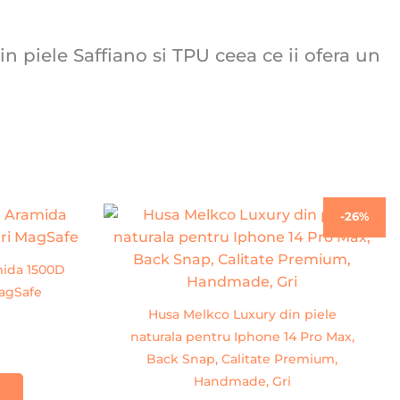
n piele Saffiano si TPU ceea ce ii ofera un
Prețul
Prețul
-26%
inițial
curent
a
este:
fost:
99,00 lei.
mida 1500D
134,00 lei.
agSafe
Husa Melkco Luxury din piele
naturala pentru Iphone 14 Pro Max,
Back Snap, Calitate Premium,
Handmade, Gri