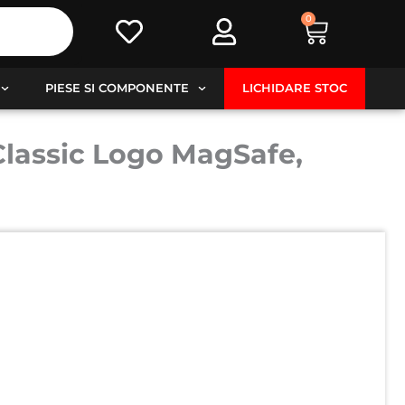
0
Cart
PIESE SI COMPONENTE
LICHIDARE STOC
Classic Logo MagSafe,