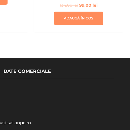
134,00
lei
99,00
lei
ADAUGĂ ÎN COȘ
DATE COMERCIALE
atiisal.anpc.ro