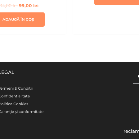
134,00
lei
99,00
lei
ADAUGĂ ÎN COȘ
LEGAL
Termeni & Conditii
Confidentialitate
Politica Cookies
Garanție și conformitate
reclam