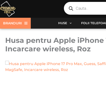
Products
Skip
search
to
content
BRANDURI
HUSE
FOLII TELEFO
Husa pentru Apple iPhone 1
Incarcare wireless, Roz