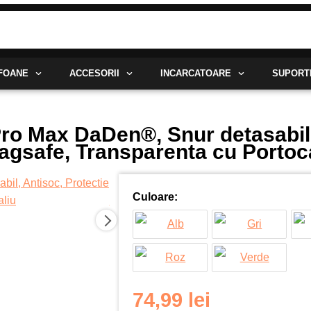
EFOANE
ACCESORII
INCARCATOARE
SUPORT
ro Max DaDen®, Snur detasabil,
agsafe, Transparenta cu Portoc
Cantitate
Culoare:
Husa
pentru
Apple
iPhone
17
Pro
74,99
lei
Max