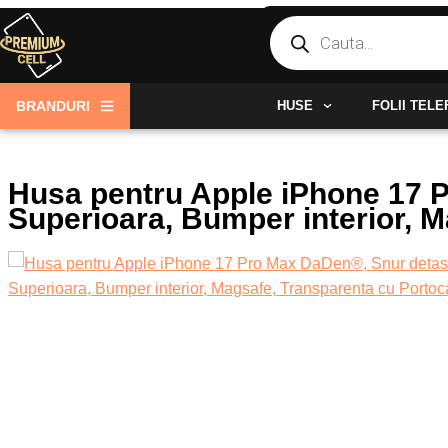
Skip
Products
search
to
content
BRANDURI
HUSE
FOLII TEL
Husa pentru Apple iPhone 17 P
Superioara, Bumper interior, M