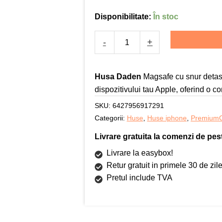
DaDen®,
Disponibilitate:
În stoc
Snur
detasabil,
-
+
Antisoc,
Protectie
Superioara,
Husa Daden
Magsafe cu snur detasa
Bumper
dispozitivului tau Apple, oferind o co
interior,
SKU:
6427956917291
Magsafe,
Categorii:
Huse
,
Huse iphone
,
PremiumC
Transparenta
cu
Livrare gratuita la comenzi de pest
Portocaliu
Livrare la easybox!
Retur gratuit in primele 30 de zil
Pretul include TVA