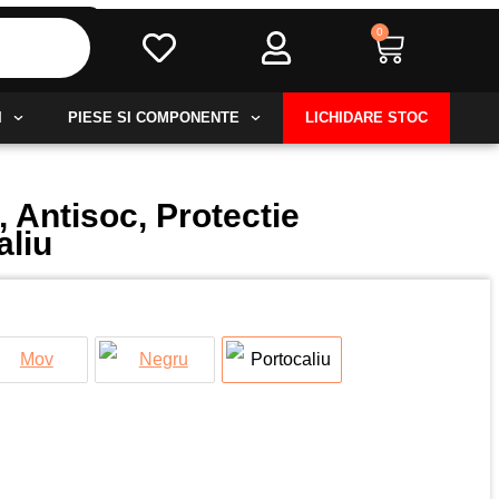
0
Cart
I
PIESE SI COMPONENTE
LICHIDARE STOC
 Antisoc, Protectie
aliu