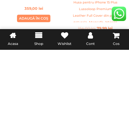
Husa pentru iPhone 15 Plus
359,00
lei
Lussoloop Premium
Leather Full Cover din piele
ADAUGĂ ÎN COȘ
naturala, Magsafe, Interior
154,00
lei
79,99
lei
Din Microfibra, Handmade,
Albastru
ADAUGĂ ÎN COȘ
Acasa
Shop
Wishlist
Cont
Cos
INFORMATII UTILE
LEGAL
Livrare
Termeni & Conditii
Politica de retur
Confidentialitate
Formular de retur
Politica Cookies
Garanție și conformitate
reclamatiisal.anpc.ro