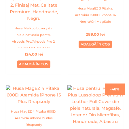
Husa MagEZ 3 Pitaka,
Aramida 1500D iPhone 14
Negru/Gri MagSafe
Husa Melkco Luxury din
289,00
lei
piele naturala pentru
Airpods Pro/Airpods Pro 2,
ADAUGĂ ÎN COȘ
Finisaj Mat, Calitate
124,00
lei
Premium, Handmade,
Negru
ADAUGĂ ÎN COȘ
Prețul
Prețul
-48%
inițial
curent
a
este:
fost:
79,99 lei.
154,00 lei.
Husa MagEZ 4 Pitaka 600D,
Aramida iPhone 15 Plus
Rhapsody