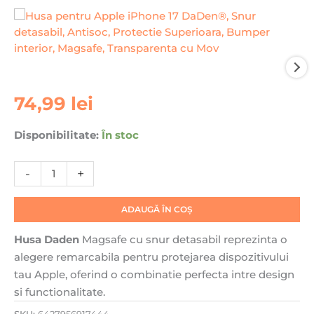
Cantitate
74,99
lei
Husa
pentru
Disponibilitate:
În stoc
Apple
iPhone
-
+
17
DaDen®,
Snur
ADAUGĂ ÎN COȘ
detasabil,
Antisoc,
Husa Daden
Magsafe cu snur detasabil reprezinta o
Protectie
alegere remarcabila pentru protejarea dispozitivului
Superioara,
tau Apple, oferind o combinatie perfecta intre design
Bumper
si functionalitate.
interior,
SKU:
6427956917444