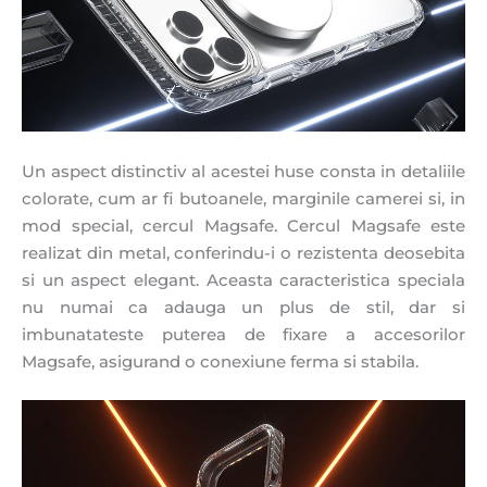
Un aspect distinctiv al acestei huse consta in detaliile
colorate, cum ar fi butoanele, marginile camerei si, in
mod special, cercul Magsafe. Cercul Magsafe este
realizat din metal, conferindu-i o rezistenta deosebita
si un aspect elegant. Aceasta caracteristica speciala
nu numai ca adauga un plus de stil, dar si
imbunatateste puterea de fixare a accesorilor
Magsafe, asigurand o conexiune ferma si stabila.