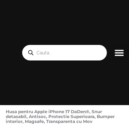
Skip
to
content
Products
search
Husa pentru Apple iPhone 17 DaDen®, Snur
detasabil, Antisoc, Protectie Superioara, Bumper
interior, Magsafe, Transparenta cu Mov