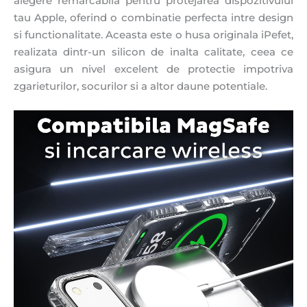
alegere remarcabila pentru protejarea dispozitivului
tau Apple, oferind o combinatie perfecta intre design
si functionalitate. Aceasta este o husa originala iPefet,
realizata dintr-un silicon de inalta calitate, ceea ce
asigura un nivel excelent de protectie impotriva
zgarieturilor, socurilor si a altor daune potentiale.