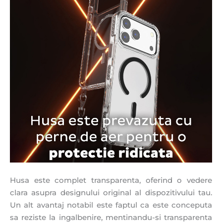
Husa este complet transparenta, oferind o vedere
clara asupra designului original al dispozitivului tau.
Un alt avantaj notabil este faptul ca este conceputa
sa reziste la ingalbenire, mentinandu-si transparenta