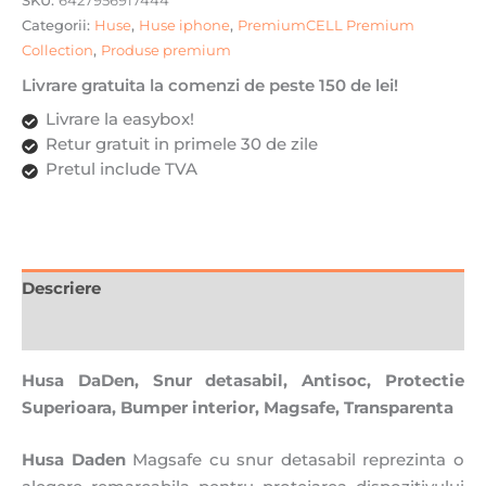
Magsafe,
Categorii:
Huse
,
Huse iphone
,
PremiumCELL Premium
Transparenta
Collection
,
Produse premium
cu
Mov
Livrare gratuita la comenzi de peste 150 de lei!
Livrare la easybox!
Retur gratuit in primele 30 de zile
Pretul include TVA
Descriere
Recenzii (0)
Husa DaDen, Snur detasabil, Antisoc, Protectie
Superioara, Bumper interior, Magsafe, Transparenta
Husa Daden
Magsafe cu snur detasabil reprezinta o