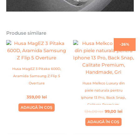
Produse similare
Prețul
Prețul
-26%
inițial
curent
a
este:
fost:
99,00 lei
134,00 lei.
Husa MagEZ 3 Pitaka 600D,
Aramida Samsung Z Flip 5
Overture
Husa Melkco Luxury din
piele naturala pentru
359,00
lei
Iphone 13 Pro, Back Snap,
Calitate Premium,
ADAUGĂ ÎN COȘ
134,00
lei
99,00
lei
Handmade, Gri
ADAUGĂ ÎN COȘ