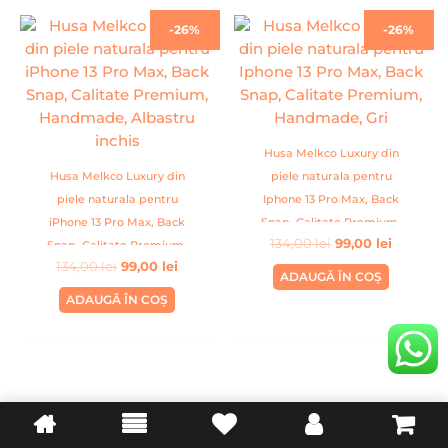
Prețul
Prețul
Prețul
Prețul
-26%
-26%
inițial
curent
inițial
curent
a
este:
a
este:
fost:
99,00 lei.
fost:
99,00 lei
134,00 lei.
134,00 lei.
Husa Melkco Luxury din
Husa Melkco Luxury din
piele naturala pentru
piele naturala pentru
Iphone 13 Pro Max, Back
iPhone 13 Pro Max, Back
Snap, Calitate Premium,
134,00
lei
99,00
lei
Snap, Calitate Premium,
Handmade, Gri
134,00
lei
99,00
lei
Handmade, Albastru inchis
ADAUGĂ ÎN COȘ
ADAUGĂ ÎN COȘ
INFORMATII UTILE
LEGAL