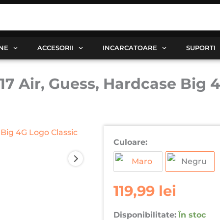
ANE
ACCESORII
INCARCATOARE
SUPORTI
7 Air, Guess, Hardcase Big 4
Cantitate
Culoare:
Husa
pentru
Apple
iPhone
119,99
lei
17
Air,
Disponibilitate:
În stoc
Guess,