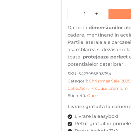
Hardcase
Big
-
+
4G
Datorita
dimensiunilor at
Logo
cadere, mentinand in acela
Classic
Partile laterale ale carcase
Logo,
asamblarea si dezasamblar
Negru
toate,
protejeaza perfect
c
potentialelor deteriorari.
SKU:
6427956898354
Categorii:
Christmas Sale 2025
Collection
,
Produse premium
Etichetă:
Guess
Livrare gratuita la comenzi
Livrare la easybox!
Retur gratuit in primele
Pretul include TVA