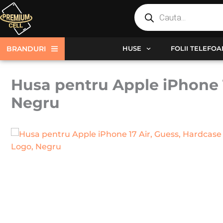
Products
Skip
search
to
content
BRANDURI
HUSE
FOLII TELEFO
Husa pentru Apple iPhone 1
Negru