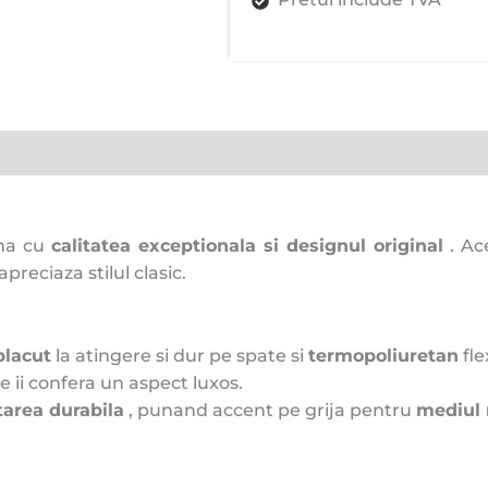
ima cu
calitatea exceptionala si designul original
. Ac
preciaza stilul clasic.
placut
la atingere si dur pe spate si
termopoliuretan
fle
e ii confera un aspect luxos.
tarea durabila
, punand accent pe grija pentru
mediul 