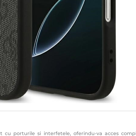
ct cu porturile si interfetele, oferindu-va acces com