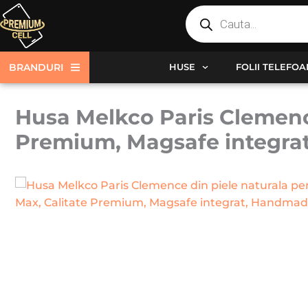
Products
Skip
search
to
content
BRANDURI
HUSE
FOLII TELEFO
Husa Melkco Paris Clemence
Premium, Magsafe integra