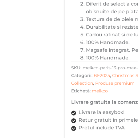
Diferit de selectia co
obisnuite de pe piata
Textura de de piele m
Durabilitate si rezis
Cadou rafinat si de lu
100% Handmade.
Magsafe integrat. Pe
100% Handmade.
SKU:
melkco-paris-13-pro-max-
Categorii:
BF2025
,
Christmas S
Collection
,
Produse premium
Etichetă:
melkco
Livrare gratuita la comenzi
Livrare la easybox!
Retur gratuit in primele
Pretul include TVA