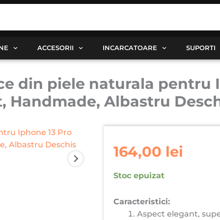
ANE
ACCESORII
INCARCATOARE
SUPORTI
 din piele naturala pentru I
t, Handmade, Albastru Desch
164,00
lei
Stoc epuizat
Caracteristici:
Aspect elegant, supe