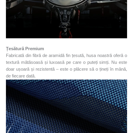
Țesătură Premium
Fabricată din fibră de aramidă fin țesută, husa noastră oferă o
textură mătăsoasă și luxoasă pe care o puteți simți. Nu este
doar ușoară și rezistentă – este o plăcere să o țineți în mână,
de fiecare dată.