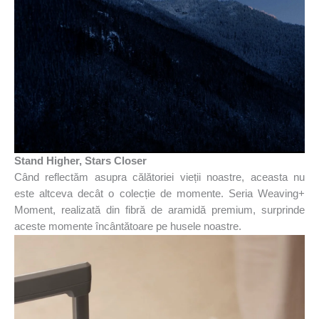
Stand Higher, Stars Closer
Când reflectăm asupra călătoriei vieții noastre, aceasta nu
este altceva decât o colecție de momente. Seria Weaving+
Moment, realizată din fibră de aramidă premium, surprinde
aceste momente încântătoare pe husele noastre.