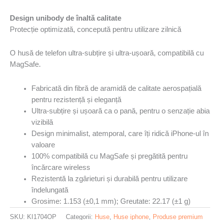
Design unibody de înaltă calitate
Protecție optimizată, concepută pentru utilizare zilnică
O husă de telefon ultra-subțire și ultra-ușoară, compatibilă cu
MagSafe.
Fabricată din fibră de aramidă de calitate aerospațială
pentru rezistență și eleganță
Ultra-subțire și ușoară ca o pană, pentru o senzație abia
vizibilă
Design minimalist, atemporal, care îți ridică iPhone-ul în
valoare
100% compatibilă cu MagSafe și pregătită pentru
încărcare wireless
Rezistentă la zgârieturi și durabilă pentru utilizare
îndelungată
Grosime: 1.153 (±0,1 mm); Greutate: 22.17 (±1 g)
SKU:
KI1704OP
Categorii:
Huse
,
Huse iphone
,
Produse premium