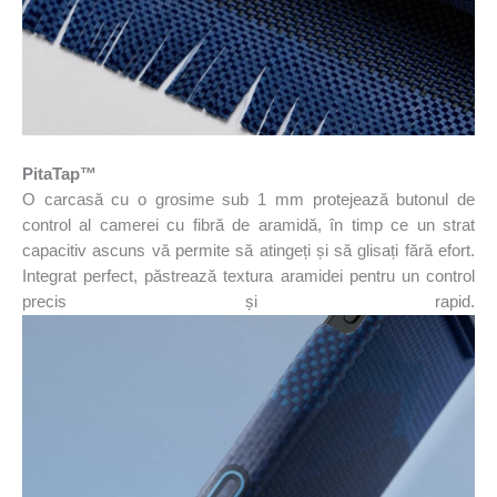
PitaTap™
O carcasă cu o grosime sub 1 mm protejează butonul de
control al camerei cu fibră de aramidă, în timp ce un strat
capacitiv ascuns vă permite să atingeți și să glisați fără efort.
Integrat perfect, păstrează textura aramidei pentru un control
precis și rapid.