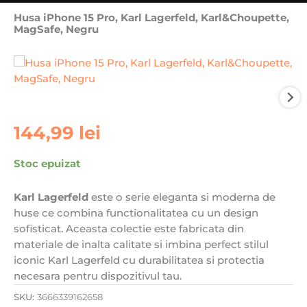
Husa iPhone 15 Pro, Karl Lagerfeld, Karl&Choupette,
MagSafe, Negru
Prețul
Prețul
inițial
curent
a
este:
fost:
99,00 lei.
134,00 lei.
144,99
lei
Stoc epuizat
Karl Lagerfeld
este o serie eleganta si moderna de
huse ce combina functionalitatea cu un design
sofisticat. Aceasta colectie este fabricata din
materiale de inalta calitate si imbina perfect stilul
iconic Karl Lagerfeld cu durabilitatea si protectia
necesara pentru dispozitivul tau.
SKU:
3666339162658