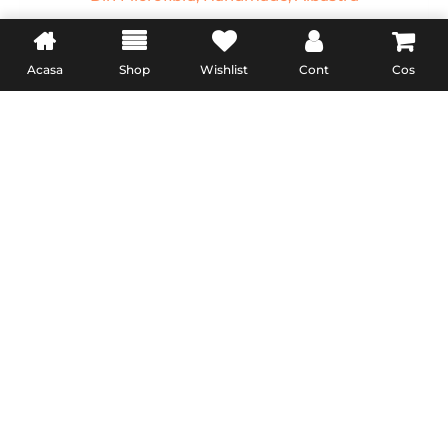
Husa pentru iPhone 15 Pro Lussoloop Premium Leather Full
Cover din piele naturala, Magsafe, Interior Din Microfibra,
Acasa
Shop
Wishlist
Cont
Cos
Handmade, Albastru
154,00
lei
ADAUGĂ ÎN COȘ
Husa pentru iPhone 15 Pro Lussoloop Premium Leather Full
Cover din piele naturala, Magsafe, Interior Din Microfibra,
Handmade, Fuchsia
154,00
lei