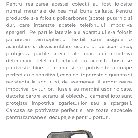
Pentru realizarea acestei colectii au fost folosite
numai materiale de cea mai buna calitate. Pentru
productie s-a folosit policarbonat (spate) puternic si
dur, care intareste spatele telefonului impotriva
spargerii. Pe partile laterale ale aparatului s-a folosit
poliuretan termoplastic flexibil, care asigura o
asamblare si dezasamblare usoara si, de asemenea,
protejeaza partile laterale ale aparatului impotriva
deteriorarii. Telefonul echipat cu aceasta husa se
potriveste bine in mana si se potriveste aproape
perfect cu dispozitivul, ceea ce ii sporeste siguranta si
rezistenta la socuri si, de asemenea, il amortizeaza
impotriva loviturilor. Husele au margini usor ridicate,
datorita carora ecranul si obiectivul camerei foto sunt
protejate impotriva zgarieturilor sau a spargerii.
Carcasa se potriveste perfect si are toate capacele
pentru butoane si decupajele pentru porturi.