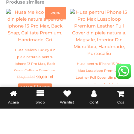
Produse similare
Prețul
Prețul
-26%
inițial
curent
a
este:
fost:
99,00 lei.
134,00 lei.
Husa Melkco Luxury din
piele naturala pentru
Iphone 13 Pro Max, Back
Husa pentru iPhone 15 Pro
Snap, Calitate Premium,
Max Lussoloop Premium
134,00
lei
99,00
lei
Handmade, Gri
Leather Full Cover din piele
naturala, Magsafe, Interior
ADAUGĂ ÎN COȘ
154,00
lei
Din Microfibra, Handmade,
Portocaliu
ADAUGĂ ÎN COȘ
Acasa
Shop
Wishlist
Cont
Cos
Prețul
Prețul
Prețul
Prețul
-26%
-40%
inițial
curent
inițial
curent