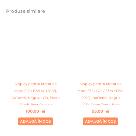
Produse similare
Display pentru Motorola
Display pentru Motorola
Moto E22 / E22i 4G (2022),
Moto E32 / G22 / E32s / E22s
DaDen®, Negru, LCD, Ecran
(2022), DaDen®, Negru,
Tactil, Best Quality
LCD, Ecran Tactil, Best
100,00
lei
95,00
lei
Quality
ADAUGĂ ÎN COȘ
ADAUGĂ ÎN COȘ