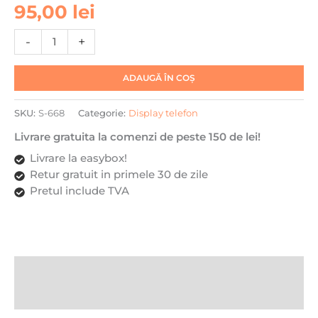
Cantitate
95,00
lei
Display
pentru
-
+
Samsung
Galaxy
ADAUGĂ ÎN COȘ
A13/
M13
SKU:
S-668
Categorie:
Display telefon
5G
2022,
Livrare gratuita la comenzi de peste 150 de lei!
DaDen®,
Livrare la easybox!
Negru,
Retur gratuit in primele 30 de zile
LCD,
Pretul include TVA
Ecran
Tactil,
Best
Quality
Descriere
Recenzii (0)