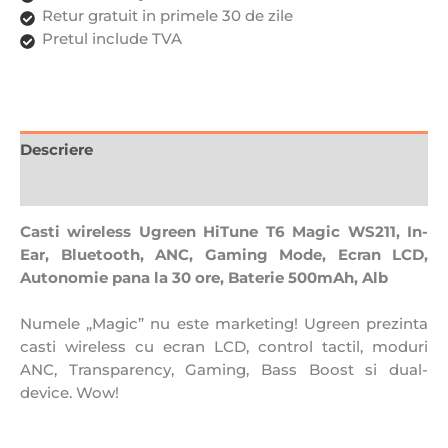
LCD,
Retur gratuit in primele 30 de zile
Autonomie
Pretul include TVA
pana
la
30
ore,
Baterie
Descriere
500mAh,
Recenzii (0)
Alb
Casti wireless Ugreen HiTune T6 Magic WS211, In-
Ear, Bluetooth, ANC, Gaming Mode, Ecran LCD,
Autonomie pana la 30 ore, Baterie 500mAh, Alb
Numele „Magic” nu este marketing! Ugreen prezinta
casti wireless cu ecran LCD, control tactil, moduri
ANC, Transparency, Gaming, Bass Boost si dual-
device. Wow!