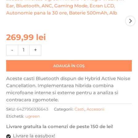
Cantitate
269,99
lei
Casti
wireless
-
+
Ugreen
HiTune
ADAUGĂ ÎN COȘ
T6
Magic
Aceste casti Bluetooth dispun de Hybrid Active Noise
WS211,
Cancellation. Implementarea hibrida combina
In-
microfoane interne si externe pentru a analiza si
Ear,
contracara zgomotele.
Bluetooth,
SKU:
6427956936643
Categorii:
Casti
,
Accesorii
ANC,
Etichetă:
ugreen
Gaming
Mode,
Livrare gratuita la comenzi de peste 150 de lei!
Ecran
Livrare la easybox!